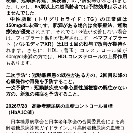
梗塞、冠動脈再建、脳梗塞）の予防効果
が示されまし
た
。しかし、
85
歳以上の超高齢者では予防効果は示され
ませんでした
。
中性脂肪（トリグリセライド：
TG
）の正常値は
150mg/dL
未満
です。
肥満がある場合は食事療法、運動
療法が優先
されます。それでも
TG
値が改善しない場合
は、フィブラート製剤が投与されます。
ペマフィブラー
ト（パルモディア
XR
）は
1
日１回の投与で改善が期待
さ
れます。さらに、
HDL
（善玉）コレステロール値が
40mg/dl
未満の方では、
HDL
コレステロールの上昇作用
もあります。
二次予防
*
：冠動脈疾患の既往がある方の、
2
回目以降の
心臓発作や再発を予防すること。
一次予防
**
：冠動脈疾患や非心原性脳梗塞の既往がない
方の、新規の発症を予防すること。
2026/7/28
高齢者糖尿病の血糖コントロール目標
（HbA1C値）
日本糖尿病学会と日本老年学会の合同委員会による高
齢者糖尿病診療ガイドラインより高齢者糖尿病の血糖コ