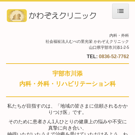
ホーム
内科・外科
院長紹介
社会福祉法人むべの里光栄
かわぞえクリニック
山口県宇部市川添1-2-5
診療のご案内
TEL:
0836-52-7762
初診の方へ
宇部市川添
施設・設備のご案内
内科・外科・リハビリテーション科
交通案内
私たちが目指すのは、「地域の皆さまに信頼されるかか
院長の一口メモ
りつけ医」です。
デイケアセンターかわぞえ
そのために患者さん1人ひとりの健康上の悩みや不安に
真摯に向き合い、
納得いただいたうえで治療を受けていただけるよう、
わ