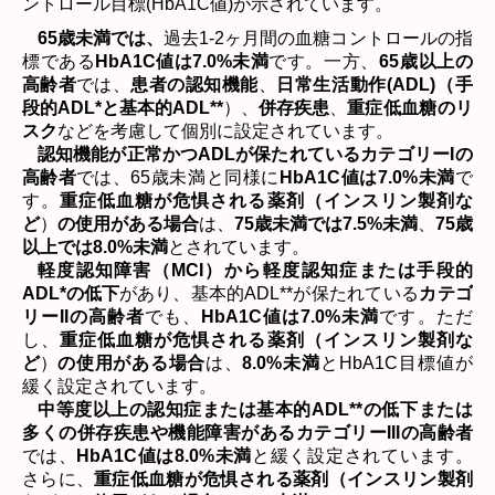
ントロール目標
(HbA1C
値
)
が示されています。
65
歳未満では、
過去
1-2
ヶ月間の血糖コントロールの指
標である
HbA1C
値は
7.0%
未満
です。一方、
65
歳以上の
高齢者
では、
患者の認知機能
、
日常生活動作
(ADL)
（手
段的
ADL*
と基本的
ADL**
）、
併存疾患
、
重症低血糖のリ
スク
などを考慮して個別に設定されています。
認知機能が正常かつ
ADL
が保たれているカテゴリー
I
の
高齢者
では、
65
歳未満と同様に
HbA1C
値は
7.0%
未満
で
す。
重症低血糖が危惧される薬剤（インスリン製剤な
ど
）
の使用がある場合
は、
75
歳未満では
7.5%
未満
、
75
歳
以上では
8.0%
未満
とされています。
軽度認知障害（
MCI
）から軽度認知症または手段的
ADL*
の低下
があり、基本的
ADL**
が保たれている
カテゴ
リー
II
の高齢者
でも、
HbA1C
値は
7.0%
未満
です。ただ
し、
重症低血糖が危惧される薬剤（インスリン製剤な
ど
）
の使用がある場合
は、
8.0%
未満
と
HbA1C
目標値が
緩く設定されています。
中等度以上の認知症または基本的
ADL**
の低下または
多くの併存疾患や機能障害があるカテゴリー
III
の高齢者
では、
HbA1C
値は
8.0%
未満
と緩く設定されています。
さらに、
重症低血糖が危惧される薬剤（インスリン製剤