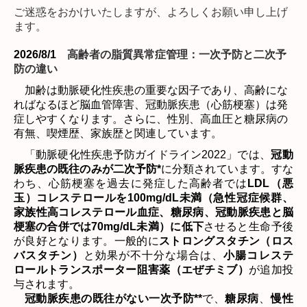
ご迷惑をおかけいたしますが、よろしくお願い申し上げ
ます。
2026/8/1
高齢者の脂質異常症管理：一次予防と二次予
防の違い
加齢は動脈硬化性疾患の重要な因子であり、高齢にな
ればなるほど脳血管障害、冠動脈疾患（心筋梗塞）は発
症しやすくなります。さらに、性別、高血圧と糖尿病の
有無、喫煙歴、家族歴と関連しています。
「動脈硬化性疾患予防ガイドライン
2022
」では、
冠動
脈疾患の既往のみが二次予防
*
に分類されています。すな
わち、心筋梗塞を過去に発症した高齢者では
LDL
（悪
玉）コレステロールを
100mg/dL
未満（
急性冠症候群、
家族性高コレステロール血症、糖尿病、冠動脈疾患と脳
梗塞の合併では
70mg/dL
未満
）に低下
させると生命予後
が良好となります。一般的に
ストロングスタチン（ロス
バスタチン）
と効果が不十分な場合は、
小腸コレステ
ロールトランスポーター阻害薬（エぜチミブ）
が追加投
与されます。
冠動脈疾患の既往がない一次予防
**
で、
糖尿病
、
慢性