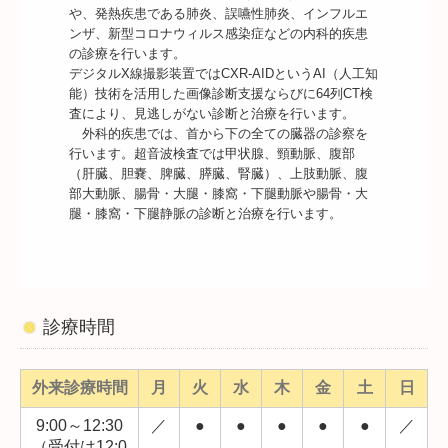
や、発熱疾患である肺炎、誤嚥性肺炎、インフルエ
ンザ、新型コロナウィルス感染症などの内科的疾患
の診療を行います。

デジタルX線撮影装置ではCXR-AIDというAI（人工知
能）技術を活用した画像診断支援ならびに64列CT検
査により、見逃しがない診断と治療を行います。

　外科的疾患では、首から下の全ての臓器の診察を
行います。超音波検査では甲状腺、頸動脈、腹部
（肝臓、胆嚢、脾臓、膵臓、腎臓）、上肢動脈、腹
部大動脈、腸骨・大腿・膝窩・下腿動脈や腸骨・大
腿・膝窩・下腿静脈の診断と治療を行います。
診療時間
外来診療時間
月
火
水
木
金
土
日
9:00～12:30
／
●
●
●
●
●
／
（受付は12:0