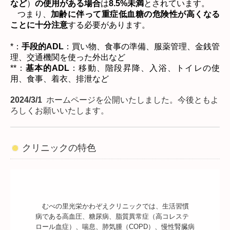
など
）
の使用がある場合
は
8.5%
未満
とされています。
つまり、
加齢に伴って重症低血糖の危険性が高くなる
ことに十分注意
する必要があります。
*
：
手段的
ADL
：買い物、食事の準備、服薬管理、金銭管
理、交通機関を使った外出など
**
：
基本的
ADL
：移動、階段昇降、入浴、トイレの使
用、食事、着衣、排泄など
2024/3/1
ホームページを公開いたしました。今後ともよ
ろしくお願いいたします。
クリニックの特色
　むべの里光栄かわぞえクリニックでは、生活習慣
病である高血圧、糖尿病、脂質異常症（高コレステ
ロール血症）、喘息、肺気腫（COPD）、慢性腎臓病