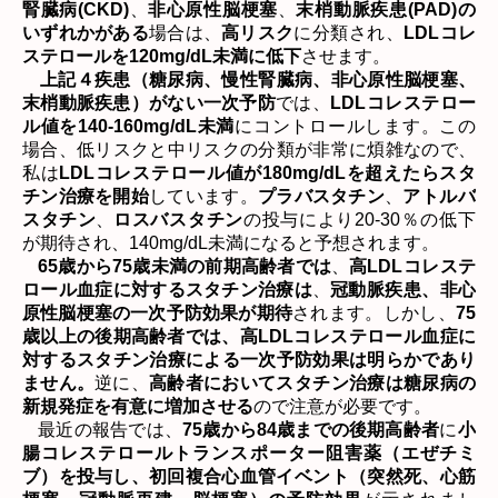
腎臓病
(CKD)
、
非心原性脳梗塞
、
末梢動脈疾患
(PAD)
の
いずれかがある
場合は、
高リスク
に分類され、
LDL
コレ
ステロールを
120mg/dL
未満に低下
させます。
上記４疾患（糖尿病、慢性腎臓病、非心原性脳梗塞、
末梢動脈疾患）がない一次予防
では、
LDL
コレステロー
ル値を
140-160mg/dL
未満
にコントロールします。この
場合、低リスクと中リスクの分類が非常に煩雑なので、
私は
LDL
コレステロール値が
180mg/dL
を超えたらスタ
チン治療を開始
しています。
プラバスタチン
、
アトルバ
スタチン
、
ロスバスタチン
の投与により
20-30
％の低下
が期待され、
140mg/dL
未満になると予想されます。
65
歳から
75
歳未満の前期高齢者では
、
高
LDL
コレステ
ロール血症に対するスタチン治療は
、
冠動脈疾患、非心
原性脳梗塞の一次予防効果が期待
されます。しかし、
75
歳以上の後期高齢者では、高
LDL
コレステロール血症に
対するスタチン治療による一次予防効果は明らかであり
ません。
逆に、
高齢者においてスタチン治療は糖尿病の
新規発症を有意に増加させる
ので注意が必要です。
最近の報告では、
75
歳から
84
歳までの後期高齢者
に
小
腸コレステロールトランスポーター阻害薬（エぜチミ
ブ）を投与し、
初回複合心血管イベント（突然死、心筋