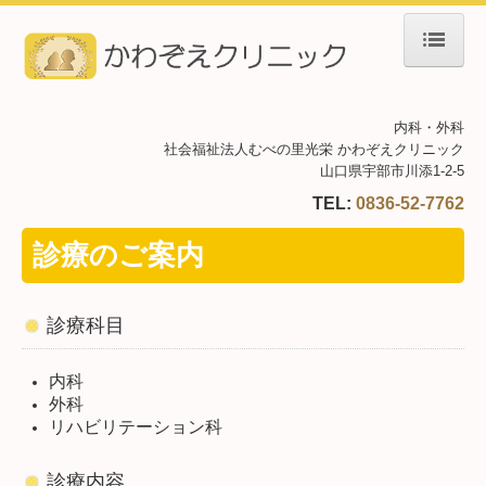
ホーム
内科・外科
院長紹介
社会福祉法人むべの里光栄
かわぞえクリニック
山口県宇部市川添1-2-5
診療のご案内
TEL:
0836-52-7762
初診の方へ
診療のご案内
施設・設備のご案内
診療科目
交通案内
内科
院長の一口メモ
外科
リハビリテーション科
デイケアセンターかわぞえ
診療内容