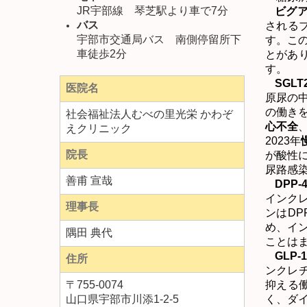
JR宇部線 琴芝駅より車で7分
ビグ
バス
される
宇部市交通局バス 南側停留所下
す。こ
車徒歩2分
とがあ
す。
SGLT
医院名
原尿の
の働き
社会福祉法人むべの里光栄 かわぞ
心不全
えクリニック
2023
年
院長
が酸性
尿路感
善甫 宣哉
DPP-
インク
理事長
ンは
DP
め、イ
隅田 典代
ことは
GLP-
住所
ンクレ
〒
755-0074
抑える
山口県宇部市川添1-2-5
く、ダ