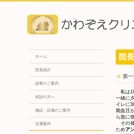
院
ホーム
院長紹介
第一
診療のご案内
私は
1
初診の方へ
一緒に
イレに
3
施設・設備のご案内
期血圧
ら急に
その後
交通案内
ため
ア