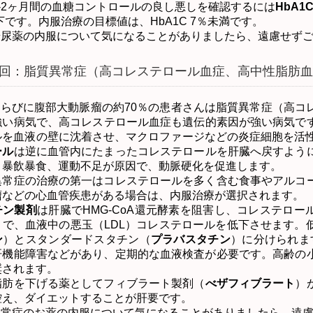
-2
ヶ月間の血糖コントロールの良し悪しを確認するには
HbA1
下です。内服治療の目標値は、
HbA1C 7
％未満です。
糖尿薬の内服について気になることがありましたら、遠慮せず
回：脂質異常症（高コレステロール血症、高中性脂肪血
ならびに腹部大動脈瘤の約
70
％の患者さんは脂質異常症（高コ
強い病気で、高コレステロール血症も遺伝的素因が強い病気で
ルを血液の壁に沈着させ、マクロファージなどの炎症細胞を活
ール
は逆に血管内にたまったコレステロールを肝臓へ戻すよう
、暴飲暴食、運動不足が原因で、動脈硬化を促進します。
常症の治療の第一はコレステロールを多く含む食事やアルコー
瘤などの心血管疾患がある場合は、内服治療が選択されます。
チン製剤
は肝臓で
HMG-CoA
還元酵素を阻害し、コレステロー
こで、血液中の悪玉（
LDL
）コレステロールを低下させます。
ン
）とスタンダードスタチン（
プラバスタチン
）に分けられま
肝機能障害などがあり、定期的な血液検査が必要です。高齢の
奨されます。
肪を下げる薬としてフィブラート製剤（
べザフィブラート
）
控え、ダイエットすることが肝要です。
異常症のお薬の内服について気になることがありましたら、遠