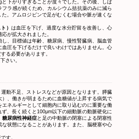
g
と下がりすぎることが度々でした。その後、しば
ラフラ感が続くため、カルシウム拮抗薬のみに減ら
した。アムロジピンで足がむくむ場合や脈が速くな
スト）
は血圧を下げ、過度な水分貯留を改善し、心
適応が拡大されました。
し、目標値は年齢、糖尿病、慢性腎臓病、脳血管
に血圧を下げるだけで良いわけではありません。心
定する必要があります。
談下さい。
、運動不足、ストレスなどが原因となります。膵臓
大）、働きが弱まるために血糖値が上昇する病気で
をエネルギーとして細胞内に取り込むのに重要な働
れず、長く続くと
100μm
以下の細動脈の動脈硬化に
、
糖尿病性神経症
と足の中動脈の閉塞による閉塞性
篤な状態になることがあります。また、脳梗塞や心
療です。