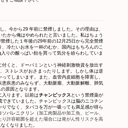
し、今から
29
年前に禁煙しました。その理由は、
いたから俺はやめられたと言いました。私はちょう
が禁煙した１年後の
29
年前の
12
月
25
日から完全禁煙
り、冷たいお水を一杯のむか、国内はもちろんのこ
g
入りの酸っぱい飴を買って気分を紛らわしていま
付くと、ドーパミンという神経刺激物資を放出す
、ストレスがおさまったりします。しかし体は逆
かってしまいます。また、血管内皮細胞を障害し、
疾患疾患のみならず、大動脈瘤、大動脈解離、肺気
んの原因となります。
に入ります。以前は
チャンピックス
という禁煙薬が
成できていました。チャンピックスは脳のニコチン
かりでなく、タバコを万が一吸っても満足感が得ら
ロソバレニクリン（
加工肉製品や加工魚、ビール、
たり許容範囲を超えた場合には発がん性リスクを高
れなくなりました。