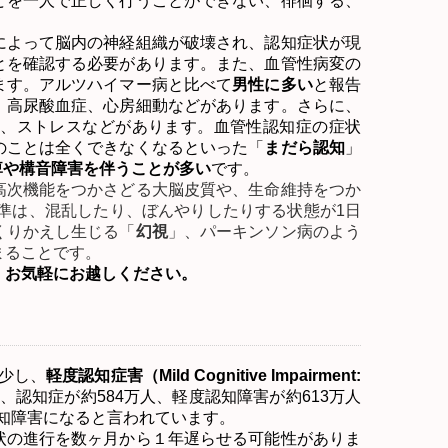
どを一人で正しく行うことができない、徘徊する、
によって脳内の神経組織が破壊され、認知症状が現
とを確認する必要があります。また、血管性病変の
ます。アルツハイマー病と比べて
男性に多い
と報告
、高尿酸血症、心房細動などがあります。さらに、
、ストレスなどがあります。血管性認知症の症状
のことは全くできなくなるといった「
まだら認知
」
痺や構音障害を伴うことが多い
です。
高次機能をつかさどる大脳皮質や、生命維持をつか
基準は、混乱したり、ぼんやりしたりする状態が
1
日
くりかえし生じる「
幻視
」、パーキンソン病のよう
まることです。
。お気軽にお越しください。
少し、
軽度認知症害（
Mild Cognitive Impairment:
、認知症が約
584
万人、軽度認知障害が約
613
万人
知障害になると言われています。
の進行を数ヶ月から１年遅らせる可能性がありま