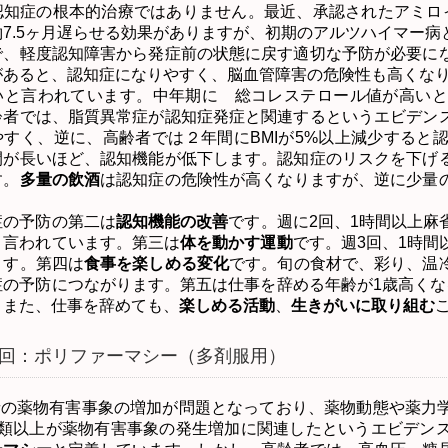
認知症の根本的治療ではありません。最近、承認されたアミロ
約
7.5
ヶ月遅らせる効果がありますが、初期のアルツハイマー病
、軽度認知障害から発症前の状態に戻す適切な予防が必要に
があると、認知症になりやすく、脳血管障害の危険性も高くな
いと言われています。中年期に 総コレステロール値が高いと
齢者では、脂質異常症が認知症発症と関連するというエビデン
やすく、逆に、高齢者では２年間に
BMI
が
5%
以上減少すると
間が長いほど、認知機能が低下します。認知症のリスクを下げ
す。
多量の飲酒
は認知症の危険性が高くなりますが、逆に少量
の予防の第二は
認知機能の改善
です。週に
2
回、
1
時間以上麻
と言われています。第三は
体を動かす運動
です。週
3
回、
1
時間
ます。第四は
食事を楽しめる変化
です。旬の食材で、彩り、温
症の予防につながります。第五は仕事を辞める年齢が
1
歳高くな
。また、仕事を辞めても、
楽しめる活動
、
生きがいに取り組む
回：ポリファーマシー（多剤服用）
者の薬物有害事象の増加が問題となっており、薬物動態や薬力
類以上が薬物有害事象の発生増加に関連したというエビデン