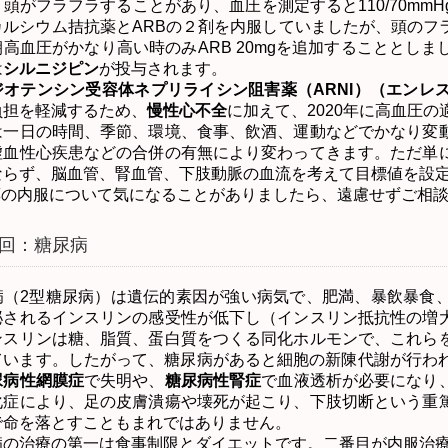
々頭がフラフラすることがあり、血圧を測定すると
110/70mmH
カルシウム拮抗薬と
ARB
の２剤を内服していましたが、頭のフ
朝高血圧がかなり高い時のみ
ARB 20mg
を追加することとしま
は
シルニジピン
が投与されます。
ジオテンシン受容体ネプリライシン阻害薬（
ARNI
）（エンレ
負担を軽減するため、
慢性心不全
に加えて、
2020
年に高血圧の
一日の時間、季節、環境、食事、飲酒、運動などでかなり変動
虚血性心疾患などの合併の有無により変わってきます。ただ単
ならず、脳血管、腎血管、下肢動脈の血流を考えて目標値を設
薬の内服について気になることがありましたら、遠慮せずご相
回：糖尿病
（
2
型糖尿病）は遺伝的素因が強い病気で、肥満、暴飲暴食
泌されるインスリンの感受性が低下し（インスリン抵抗性の増
ンスリンは糖、脂質、蛋白質をつくる同化ホルモンで、これら
ています。したがって、糖尿病があると細胞の新陳代謝が行わ
尿病性網膜症
で失明や、
糖尿病性腎症
で血液透析が必要になり
化症により、足の皮膚潰瘍や壊死が起こり、下肢切断という重
で命を落とすこともまれではありません。
の治療の第一は食事制限とダイエットです。二番目が内服治