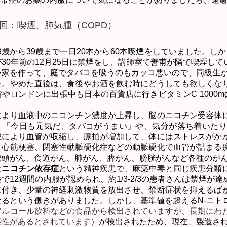
回：喫煙、肺気腫（COPD）
9
歳から
39
歳まで一日
20
本から
60
本喫煙をしていました。しか
が
30
年前の
12
月
25
日に禁煙をし、講師室で善甫が隣で喫煙して
い家を作って、庭でタバコを吸うのもカッコ悪いので、同級生
た。やめた直後は、食後やお酒を飲む時にどうしても欲しくな
湾やロンドンに出張中も日本の百貨店に行きビタミン
C 1000m
より血液中のニコンチン濃度が上昇し、脳のニコチン受容体に
、「今日も元気だ、タバコがうまい」や、気分が落ち着いたり
煙により血管が収縮し、脈拍が増加して、体にはストレスがか
、心筋梗塞、閉塞性動脈硬化症などの動脈硬化で血管が詰まる
喉頭がん、食道がん、肺がん、膵がん、膀胱がんなど各種のが
は
ニコチン依存症
という精神疾患で、麻薬中毒と同じ疾患分類
険で
12
週間の内服が認められ、約
1/3-2/3
の患者さんは禁煙が達
に付き、少量の神経刺激物質を放出させ、禁断症状を抑えるば
なるという働きがありました。しかし、基準値を超える
N-
ニト
アルコール飲料などの食品から検出されていますが、長期にわ
能性があるとされています
）が検出されたため、現在、製造さ