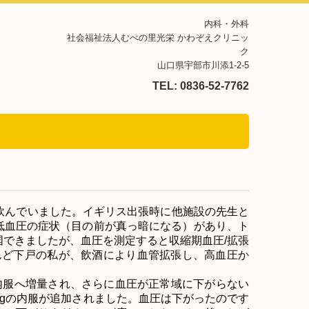
内科・外科
社会福祉法人むべの里光栄
かわぞえクリニッ
ク
山口県宇部市川添1-2-5
TEL:
0836-52-7762
飲んでいました。イギリス出張時に他施設の先生と
低血圧の症状（目の前が真っ暗になる）があり、ト
国できましたが、血圧を測定すると収縮期血圧
/
拡張
んど下戸の私が、飲酒により血管拡張し、高血圧か
内服へ増量され、さらに血圧が正常域に下がらない
g
の内服が追加されました。血圧は下がったのです