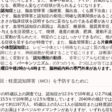
なくなったりします。また、食事や着替え、トイレ、お風呂な
になる、夜間せん妄などの症状が見られるようになります。
性認知症
とは、脳血管障害（脳梗塞、脳出血、くも膜下出血）
気です。脳血管障害と認知症の発現に明確な因果関係があるこ
大きさが臨床症状を説明するのに妥当なものである必要があり
います。血管性認知症の原因は、高血圧、糖尿病、脂質異常症
を与える生活習慣として、喫煙、過度の飲酒、肥満、運動不足
状に変動が見られたり、特定のことはしっかりできるのに、他
れる症状を呈するのが特徴です。また、脳血管障害による
片麻
ー小体型認知症
は、
レビー小体という特殊なたんぱく質の塊が
脳幹にたまり、神経細胞が死滅することで起こります。 診断
に激しく変動する「
認知機能の動揺
」、非常にリアルな幻覚が
が起こる「
パーキンソニズム
」の
3
つのうち、
2
つ以上が当ては
土曜日午後
2
時から
6
時まで、脳神経内科の専門外来があります
回：軽度認知障害（MCI）を予防するために
年の
65
歳以上の調査では、認知症が
12.3
％で
10
年前より
2.7%
減
が
15.5
％で
10
年間より
2.5
％増加しています。
2040
年の推計では
わせて約
1197
万人、
65
歳以上の
3
人に
1
人が認知症または軽度認
のお薬はドネペジルやメマンチンがありますが、いずれも症状