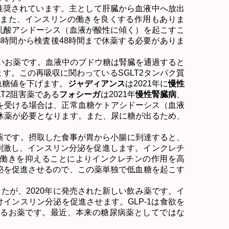
推奨されています。主として肝臓から血液中へ放出
また、インスリンの働きを良くする作用もありま
乳酸アシドーシス（血液が酸性に傾く）を起こすこ
8
時間から検査後
48
時間まで休薬する必要がありま
いお薬です。血液中のブドウ糖は腎臓を通過すると
ます。この再吸収に関わっている
SGLT2
タンパク質
血糖値を下げます。
ジャディアンス
は
2021
年に
慢性
T2
阻害薬である
フォシーガ
は
2021
年
慢性腎臓病
、
を受ける場合は、正常血糖ケトアシドーシス（血液
休薬が必要となります。また、尿に糖が出るため、
薬です。摂取した食事が胃から小腸に到達すると、
刺激し、インスリン分泌を促進します。インクレチ
働きを抑えることによりインクレチンの作用を高
泌を促進させるので、この薬単独で低血糖を起こす
したが、
2020
年に発売された新しい飲み薬です。イ
けインスリン分泌を促進させます。
GLP-1
は食欲を
るお薬です。最近、本来の糖尿病薬としてではな