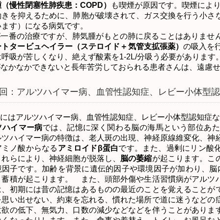
腫（慢性閉塞性肺疾患：
COPD
）
も喫煙が原因です。喫煙によ
働きを抑えるために、肺胞が破壊されて、ガス交換を行う小さ
いいます）になる病気です。
が一番の治療ですが、肺気腫がもとの肺に戻ることはありませ
ートタービュヘイラー（ステロイド＋気管支拡張薬）
の吸入を
は呼吸が苦しくなり、絶えず酸素を
1-2L/
分吸う必要があります
がなかなかできないと長年苦労しておられる患者さんは、遠慮
回：アルツハイマー病、血管性認知症、レビー小体型認
にはアルツハイマー病、血管性認知症、レビー小体型認知症な
ツハイマー
病
では、記憶に深く関わる脳の海馬という部位あた
ルツハイマー病の特徴は、老人斑の出現、神経原線維変化、神
アミノ酸からなる
アミロイドβ蛋白
です。また、過剰にリン酸
これらにより、神経細胞が脱落し、
脳の萎縮
が起こります。こ
境因子です。加齢を背景に遺伝的因子や環境因子が加わり、脳
・蓄積が起こります。 また、頭部外傷や生活習慣病がアルツ
は、初期には昔の記憶はあるものの最近のことを覚えることが
を思い出せない、約束を忘れる、慣れた場所で道に迷うなどの
意欲の低下、無気力、口数の減少などなどを伴うことがありま