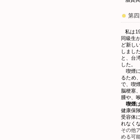
第四
私は
1
同級生
ど新し
しまし
と、台
した。
喫煙に
るため
で、喫
脳梗塞
腫や、
喫煙
健康保
受容体
れなく
その他
める可