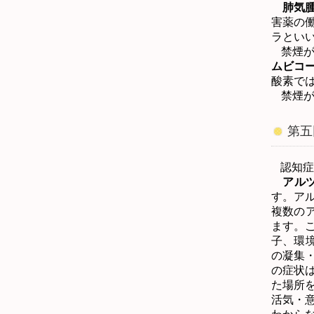
肺気
害薬の
ラと
禁煙
ムビコ
酸素で
禁煙
第五
認知症
アル
す。ア
複数の
ます。
子、環
の凝集
の症状
た場所
活気・