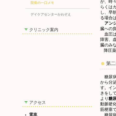
が、時
院長の一口メモ
らくは
し、早
デイケアセンターかわぞえ
る場合
アン
臓への
クリニック案内
血圧は
障害、
臓のみ
降圧
第二
糖尿病
から分
す。イ
きをし
より
糖
アクセス
動脈硬
筋梗塞
電車
糖尿病