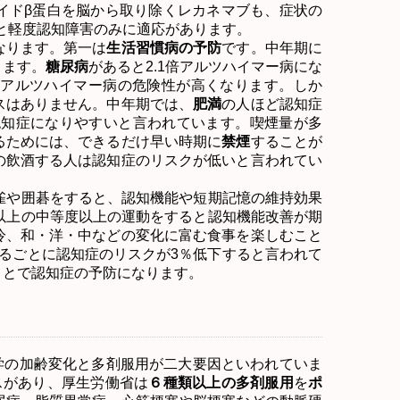
イドβ蛋白を脳から取り除くレカネマブも、症状の
と軽度認知障害のみに適応があります。
なります。第一は
生活習慣病の予防
です。中年期に
ります。
糖尿病
があると
2.1
倍アルツハイマー病にな
アルツハイマー病の危険性が高くなります。しか
スはありません。中年期では、
肥満
の人ほど認知症
認知症になりやすいと言われています。喫煙量が多
るためには、できるだけ早い時期に
禁煙
することが
の飲酒する人は認知症のリスクが低いと言われてい
雀や囲碁をすると、認知機能や短期記憶の維持効果
以上の中等度以上の運動をすると認知機能改善が期
冷、和・洋・中などの変化に富む食事を楽しむこと
るごとに認知症のリスクが
3
％低下すると言われて
ことで認知症の予防になります。
学の加齢変化と多剤服用が二大要因といわれていま
スがあり、厚生労働省は
６種類以上の多剤服用
を
ポ