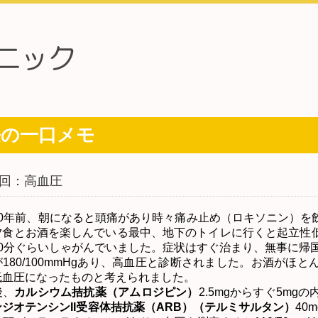
長の一口メモ
回：高血圧
0
年前、朝になると頭痛があり時々痛み止め（ロキソニン）を
夕食とお酒を楽しんでいる最中、地下のトイレに行くと起立性
0
分ぐらいしゃがんでいました。症状はすぐ治まり、無事に帰
が
180/100mmHg
あり、高血圧と診断されました。お酒がほと
低血圧になったものと考えられました。
、
カルシウム拮抗薬（アムロジピン）
2.5mg
からすぐ
5mg
の
ンジオテンシン
II
受容体拮抗薬（
ARB
）（テルミサルタン）
40m