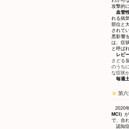
わから
攻撃的
血管
れる病
部位と
されて
悪影響
は、症
と呼ば
レビ
さどる
のうち
な症状
毎週
第六
2020
MCI
）
で、合
認知症