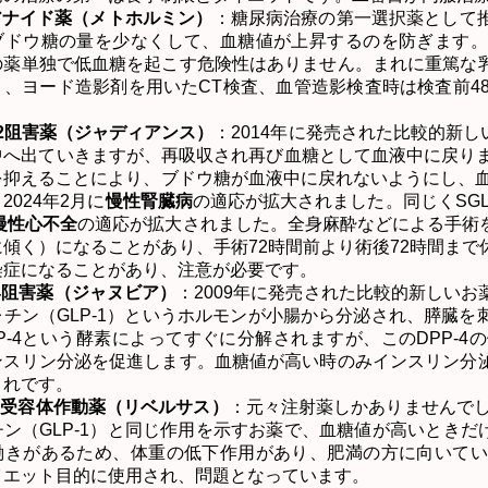
アナイド薬（メトホルミン）
：糖尿病治療の第一選択薬として
ブドウ糖の量を少なくして、血糖値が上昇するのを防ぎます。
の薬単独で低血糖を起こす危険性はありません。まれに重篤な
り、ヨード造影剤を用いた
CT
検査、血管造影検査時は検査前
4
2
阻害薬（ジャディアンス）
：
2014
年に発売された比較的新し
中へ出ていきますが、再吸収され再び血糖として血液中に戻り
を抑えることにより、ブドウ糖が血液中に戻れないようにし、
、
2024
年
2
月に
慢性腎臓病
の適応が拡大されました。同じく
SGL
慢性心不全
の適応が拡大されました。全身麻酔などによる手術
に傾く）になることがあり、手術
72
時間前より術後
72
時間まで
染症になることがあり、注意が必要です。
4
阻害薬（ジャヌビア）
：
2009
年に発売された比較的新しいお
レチン（
GLP-1
）というホルモンが小腸から分泌され、膵臓を
P-4
という酵素によってすぐに分解されますが、この
DPP-4
の
ンスリン分泌を促進します。血糖値が高い時のみインスリン分
まれです。
1
受容体作動薬（リベルサス）
：元々注射薬しかありませんで
チン（
GLP-1
）と同じ作用を示すお薬で、血糖値が高いときだ
働きがあるため、体重の低下作用があり、肥満の方に向いてい
イエット目的に使用され、問題となっています。