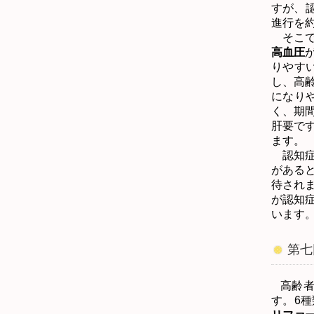
すが、
進行を
そこで
高血圧
りやす
し、高
になり
く、期
肝要で
ます。
認知症
がある
待され
が認知
います
第七
高齢
す。
6
種