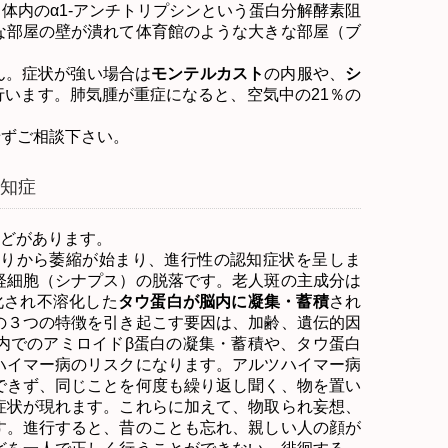
り体内の
α1-
アンチトリプシンという蛋白分解酵素阻
な部屋の壁が潰れて体育館のような大きな部屋（ブ
ん。症状が強い場合は
モンテルカスト
の内服や、
シ
行います。肺気腫が重症になると、空気中の
21
％の
。
せずご相談下さい。
知症
どがあります。
りから萎縮が始まり、進行性の認知症状を呈しま
経細胞（シナプス）の脱落です。老人斑の主成分は
化され不溶化した
タウ蛋白が脳内に凝集・蓄積
され
の３つの特徴を引き起こす要因は、加齢、遺伝的因
内でのアミロイドβ蛋白の凝集・蓄積や、タウ蛋白
ハイマー病のリスクになります。アルツハイマー病
できず、同じことを何度も繰り返し聞く、物を置い
症状が現れます。これらに加えて、物取られ妄想、
す。進行すると、昔のことも忘れ、親しい人の顔が